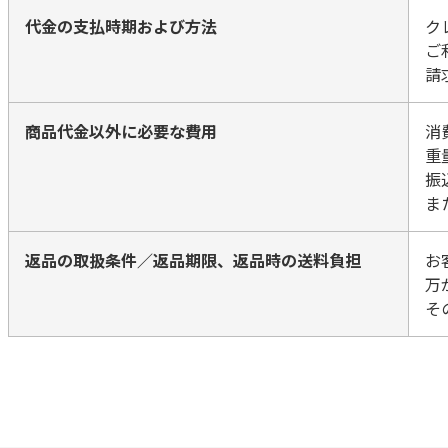
代金の支払時期および方法
ク
ご
請
商品代金以外に必要な費用
消
重
振
ま
返品の取扱条件／返品期限、返品時の送料負担
お
万
そ