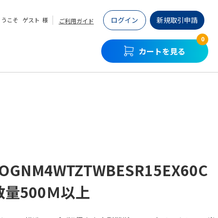
ログイン
新規取引申請
ようこそ
ゲスト
様
ご利用ガイド
0
カートを見る
-OGNM4WTZTWBESR15EX60C
数量500Ｍ以上