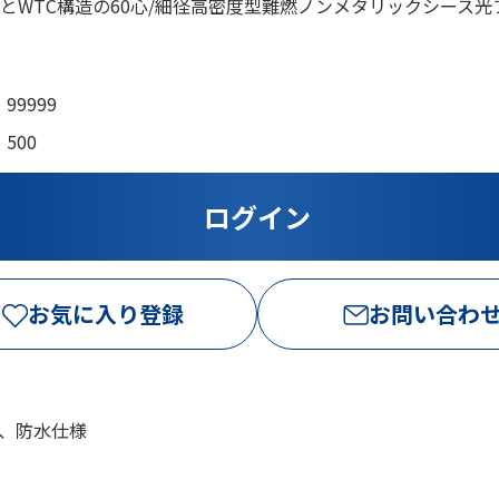
プとWTC構造の60心/細径高密度型難燃ノンメタリックシース
99999
500
お気に入り登録
お問い合わ
心、防水仕様