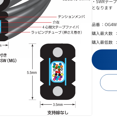
・SWRテー
となります
品番
OG4W
購入最大数
購入最低数