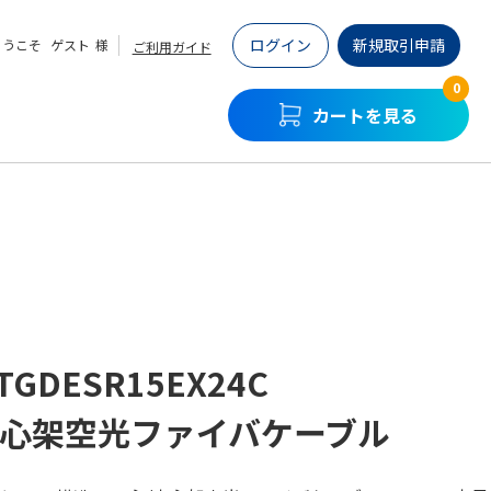
ログイン
新規取引申請
ようこそ
ゲスト
様
ご利用ガイド
0
カートを見る
TGDESR15EX24C
少心架空光ファイバケーブル