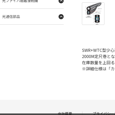
光ファイバ融着接続機
光通信部品
SWR+WTC型少
2000M定尺巻と
在庫数量を上回る
※詳細仕様は「カ
会社概要
プライバシー