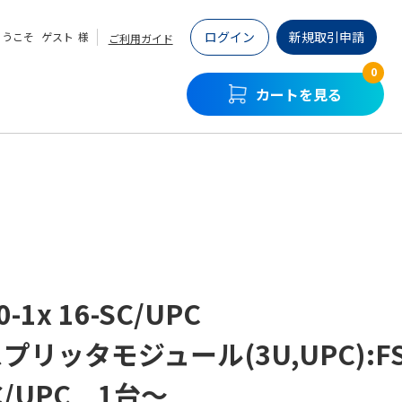
ログイン
新規取引申請
ようこそ
ゲスト
様
ご利用ガイド
0
カートを見る
0-1x 16-SC/UPC
スプリッタモジュール(3U,UPC):FS
SC/UPC 1台～