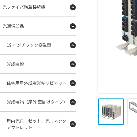
光ファイバ融着接続機
光通信部品
19 インチラック搭載型
光成端架
住宅用屋外成端光キャビネット
光成端箱（屋外 壁掛けタイプ）
屋内光ローゼット、光コネクタ
アウトレット