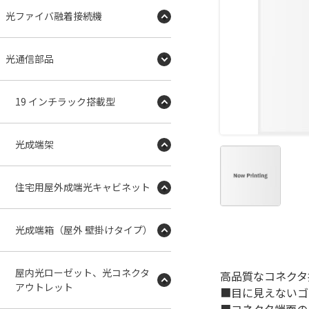
光ファイバ融着接続機
光通信部品
19 インチラック搭載型
光成端架
住宅用屋外成端光キャビネット
光成端箱（屋外 壁掛けタイプ）
屋内光ローゼット、光コネクタ
高品質なコネクタ
アウトレット
■目に見えないゴ