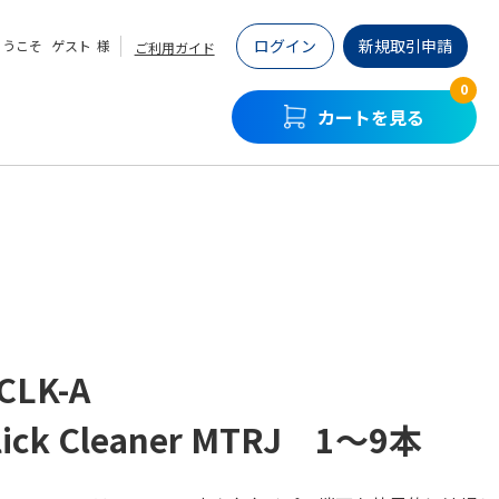
ログイン
新規取引申請
ようこそ
ゲスト
様
ご利用ガイド
0
カートを見る
CLK-A
lick Cleaner MTRJ 1～9本