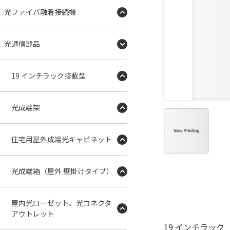
光ファイバ融着接続機
光通信部品
19 インチラック搭載型
光成端架
住宅用屋外成端光キャビネット
光成端箱（屋外 壁掛けタイプ）
屋内光ローゼット、光コネクタ
アウトレット
19 インチラック