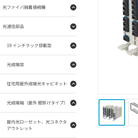
光ファイバ融着接続機
光通信部品
19 インチラック搭載型
光成端架
住宅用屋外成端光キャビネット
光成端箱（屋外 壁掛けタイプ）
屋内光ローゼット、光コネクタ
アウトレット