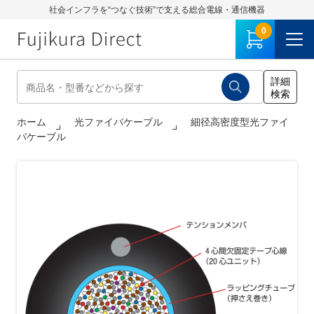
社会インフラを“つなぐ技術”で支える総合電線・通信機器
0
ホーム
光ファイバケーブル
細径高密度型光ファイ
バケーブル