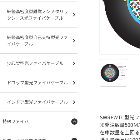
細径高密度型難燃ノンメタリッ
クシース光ファイバケーブル
細径高密度型自己支持型光ファ
イバケーブル
少心架空光ファイバケーブル
ドロップ型光ファイバケーブル
インドア型光ファイバケーブル
SWR+WTC型光
特殊ファイバ
※発注数量500
在庫数量を上回る
購入最低長は10