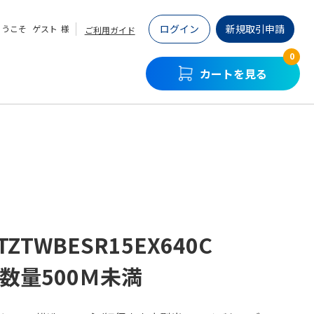
ログイン
新規取引申請
ようこそ
ゲスト
様
ご利用ガイド
0
カートを見る
TZTWBESR15EX640C
/数量500Ｍ未満