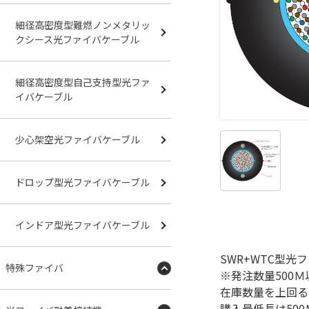
細径高密度型難燃ノンメタリッ
クシース光ファイバケーブル
細径高密度型自己支持型光ファ
イバケーブル
少心架空光ファイバケーブル
ドロップ型光ファイバケーブル
インドア型光ファイバケーブル
SWR+WTC型光
特殊ファイバ
※発注数量500
在庫数量を上回る
購入最低長は50