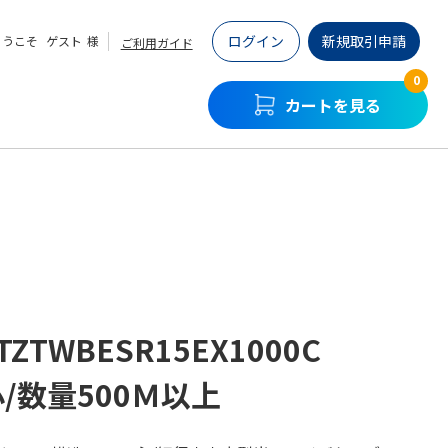
ログイン
新規取引申請
ようこそ
ゲスト
様
ご利用ガイド
0
カートを見る
TZTWBESR15EX1000C
心/数量500Ｍ以上