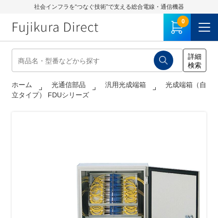
社会インフラを“つなぐ技術”で支える総合電線・通信機器
0
ホーム
光通信部品
汎用光成端箱
光成端箱（自
立タイプ） FDUシリーズ