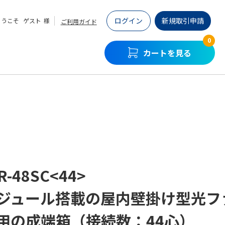
ログイン
新規取引申請
ようこそ
ゲスト
様
ご利用ガイド
0
カートを見る
R-48SC<44>
モジュール搭載の屋内壁掛け型光フ
用の成端箱（接続数：44心）