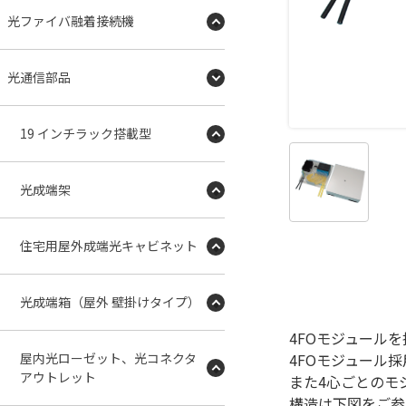
光ファイバ融着接続機
光通信部品
19 インチラック搭載型
光成端架
住宅用屋外成端光キャビネット
光成端箱（屋外 壁掛けタイプ）
4FOモジュール
屋内光ローゼット、光コネクタ
4FOモジュール
アウトレット
また4心ごとのモ
構造は下図をご参