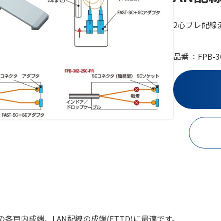
2心プレ配線
品番
FPB-3
の各戸内成端、LAN配線の成端(FTTD)に最適です。