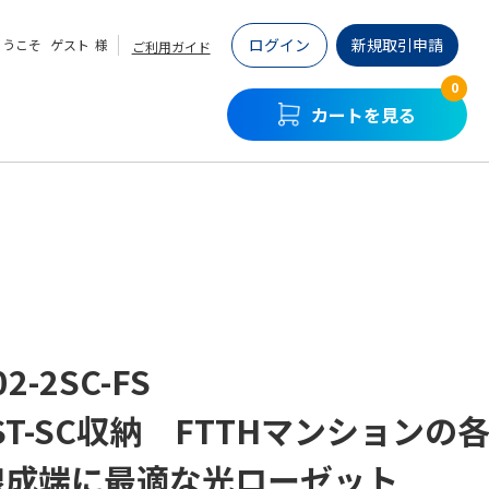
ログイン
新規取引申請
ようこそ
ゲスト
様
ご利用ガイド
0
カートを見る
02-2SC-FS
ST-SC収納 FTTHマンションの
線成端に最適な光ローゼット