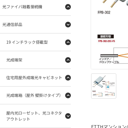
光ファイバ融着接続機
光通信部品
19 インチラック搭載型
光成端架
住宅用屋外成端光キャビネット
光成端箱（屋外 壁掛けタイプ）
屋内光ローゼット、光コネクタ
アウトレット
FTTHマンション