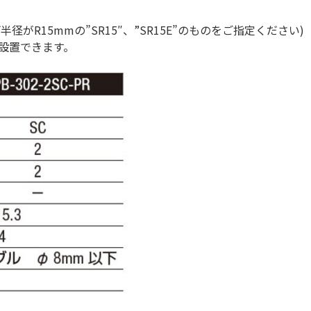
。
R15mmの”SR15″、”SR15E”のものをご指定ください)
設置できます。