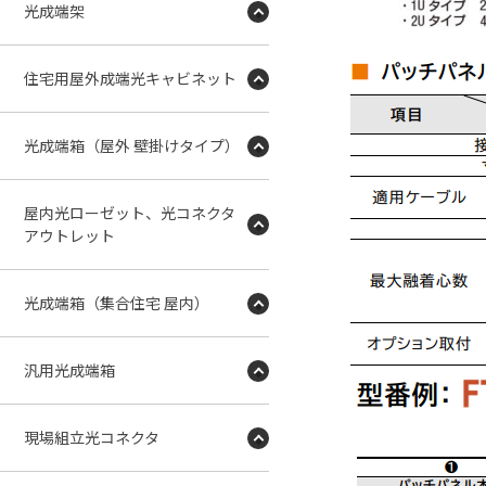
光成端架
住宅用屋外成端光キャビネット
光成端箱（屋外 壁掛けタイプ）
屋内光ローゼット、光コネクタ
アウトレット
光成端箱（集合住宅 屋内）
汎用光成端箱
現場組立光コネクタ