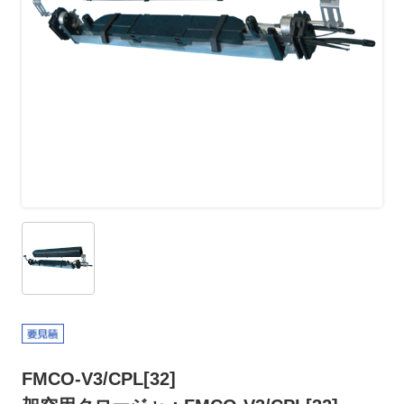
FMCO-V3/CPL[32]