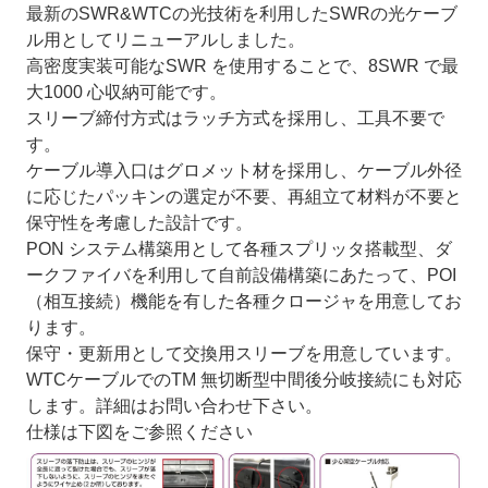
最新のSWR&WTCの光技術を利用したSWRの光ケーブ
ル用としてリニューアルしました。
高密度実装可能なSWR を使用することで、8SWR で最
大1000 心収納可能です。
スリーブ締付方式はラッチ方式を採用し、工具不要で
す。
ケーブル導入口はグロメット材を採用し、ケーブル外径
に応じたパッキンの選定が不要、再組立て材料が不要と
保守性を考慮した設計です。
PON システム構築用として各種スプリッタ搭載型、ダ
ークファイバを利用して自前設備構築にあたって、POI
（相互接続）機能を有した各種クロージャを用意してお
ります。
保守・更新用として交換用スリーブを用意しています。
WTCケーブルでのTM 無切断型中間後分岐接続にも対応
します。詳細はお問い合わせ下さい。
仕様は下図をご参照ください