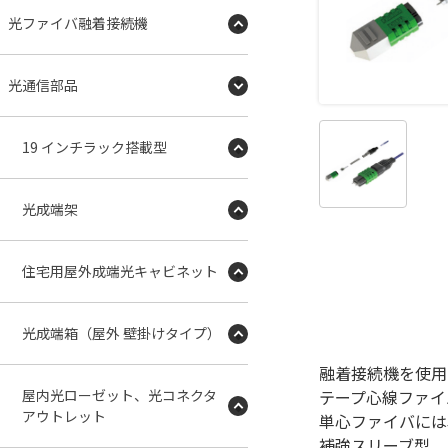
光ファイバ融着接続機
光通信部品
19 インチラック搭載型
光成端架
住宅用屋外成端光キャビネット
光成端箱（屋外 壁掛けタイプ）
融着接続機を使用
屋内光ローゼット、光コネクタ
テープ心線ファイ
アウトレット
単心ファイバには
補強スリーブ型