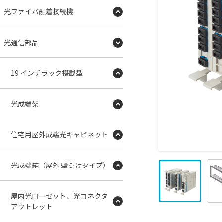
光ファイバ融着接続機
光通信部品
19 インチラック搭載型
光成端架
住宅用屋外成端光キャビネット
光成端箱（屋外 壁掛けタイプ）
屋内光ローゼット、光コネクタ
アウトレット