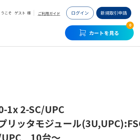
ログイン
新規取引申請
ようこそ
ゲスト
様
ご利用ガイド
0
カートを見る
0-1x 2-SC/UPC
スプリッタモジュール(3U,UPC):FSC
C/UPC 10台～