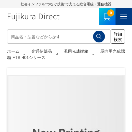
社会インフラを“つなぐ技術”で支える総合電線・通信機器
0
ホーム
光通信部品
汎用光成端箱
屋内用光成端
箱 FTB-401シリーズ