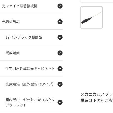
光ファイバ融着接続機
光通信部品
19 インチラック搭載型
光成端架
住宅用屋外成端光キャビネット
光成端箱（屋外 壁掛けタイプ）
メカニカルスプラ
屋内光ローゼット、光コネクタ
構造は下図をご参
アウトレット