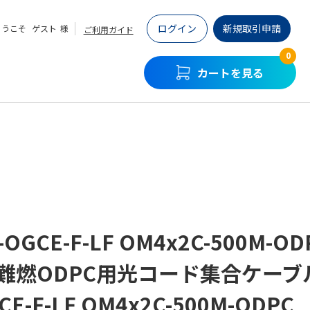
ログイン
新規取引申請
ようこそ
ゲスト
様
ご利用ガイド
0
カートを見る
-OGCE-F-LF OM4x2C-500M-OD
難燃ODPC用光コード集合ケーブル
CE-F-LF OM4x2C-500M-ODPC