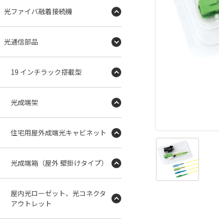
光ファイバ融着接続機
光通信部品
19 インチラック搭載型
光成端架
住宅用屋外成端光キャビネット
光成端箱（屋外 壁掛けタイプ）
屋内光ローゼット、光コネクタ
アウトレット