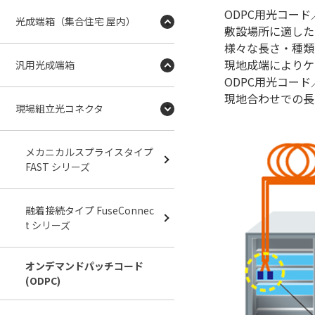
ODPC用光コード
光成端箱（集合住宅 屋内）
敷設場所に適した
様々な長さ・種類
現地成端によりケ
汎用光成端箱
ODPC用光コー
現地合わせでの長
現場組立光コネクタ
メカニカルスプライスタイプ
FAST シリーズ
融着接続タイプ FuseConnec
t シリーズ
オンデマンドパッチコード
(ODPC)