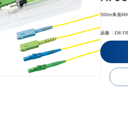
500m条長M
品番
EM-FR